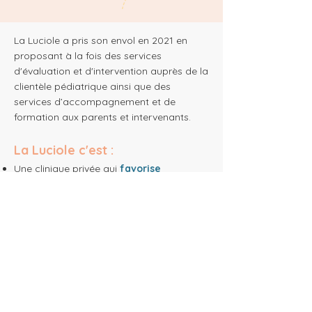
La Luciole a pris son envol en 2021 en
proposant à la fois des services
d'évaluation et d'intervention auprès de la
clientèle pédiatrique ainsi que des
services d’accompagnement et de
formation aux parents et intervenants.
La Luciole c'est :
Une clinique privée qui
favorise
l’accessibilité aux services
.
Une clinique innovante qui
vise à mieux
répondre aux besoins
.
Une clinique multidisciplinaire
qui
travaille avec l’enfant dans sa
globalité
.