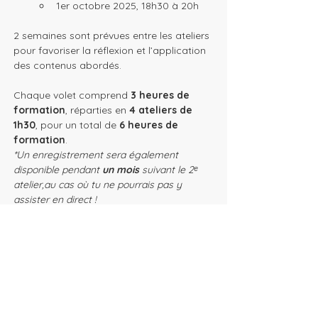
1er octobre 2025, 18h30 à 20h
2 semaines sont prévues entre les ateliers 
pour favoriser la réflexion et l’application 
des contenus abordés.
Chaque volet comprend 
3 heures de 
formation
, réparties en 
4 ateliers de 
1h30
, pour un total de 
6 heures de 
formation
.
*Un enregistrement sera également 
disponible pendant 
un mois 
suivant le 2ᵉ 
atelier,au cas où tu ne pourrais pas y 
assister en direct !
Inscris-toi dès maintenant et viens 
faire grandir ta pratique avec nous ! 🌱
Pour plus de détails 👉 
Télécharge notre 
guide complet